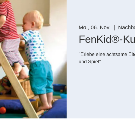
Mo., 06. Nov.
  |  
Nachba
FenKid®-Ku
"Erlebe eine achtsame El
und Spiel"