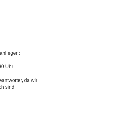
anliegen:
30 Uhr
eantworter, da wir
ch sind.