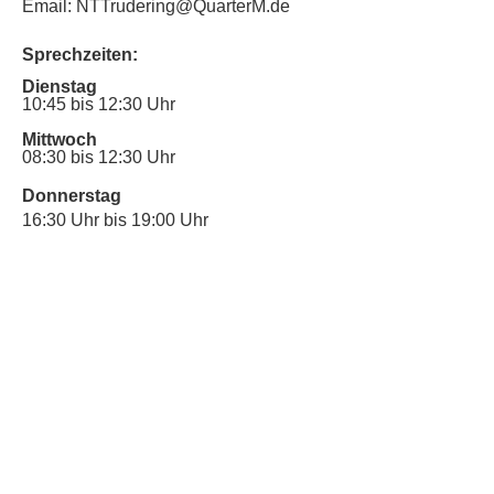
Email: NTTrudering@QuarterM.de
Sprechzeiten:
Dienstag
10:45 bis 12:30 Uhr
Mittwoch
08:30 bis 12:30 Uhr
Donnerstag
16:30 Uhr bis 19:00 Uhr
Sprechstunde für Inklusionsanliegen:
Mittwoch
10:00 Uhr bis 12:30 Uhr
​Bitte nutze auch den Anrufbeantworter,
da wir vielleicht gerade im Gespräch
sind.
Kontakt