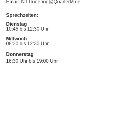
Email: NTTrudering@QuarterM.de
Sprechzeiten:
Dienstag
10:45 bis 12:30 Uhr
Mittwoch
08:30 bis 12:30 Uhr
Donnerstag
16:30 Uhr bis 19:00 Uhr
Sprechstunde für Inklusionsanliegen:
Mittwoch
10:00 Uhr bis 12:30 Uhr
​Bitte nutze auch den Anrufbeantworter,
da wir vielleicht gerade im Gespräch
sind.
Kontakt