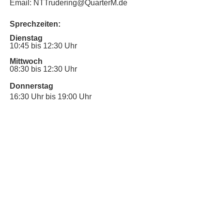
Email: NTTrudering@QuarterM.de
Sprechzeiten:
Dienstag
10:45 bis 12:30 Uhr
Mittwoch
08:30 bis 12:30 Uhr
Donnerstag
16:30 Uhr bis 19:00 Uhr
Sprechstunde für Inklusionsanliegen:
Mittwoch
10:00 Uhr bis 12:30 Uhr
​Bitte nutze auch den Anrufbeantworter,
da wir vielleicht gerade im Gespräch
sind.
Kontakt