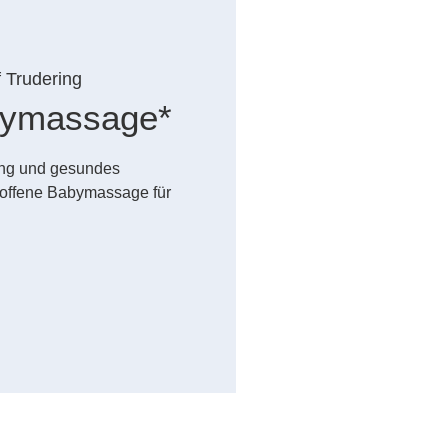
f Trudering
abymassage*
dung und gesundes
offene Babymassage für