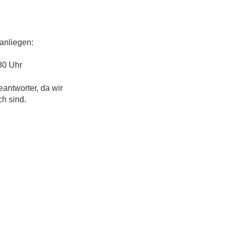
anliegen:
30 Uhr
eantworter, da wir
ch sind.