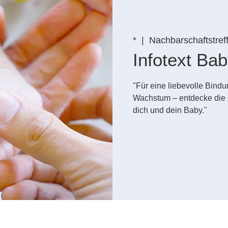
*
  |  
Nachbarschaftstref
Infotext B
"Für eine liebevolle Bin
Wachstum – entdecke die 
dich und dein Baby."