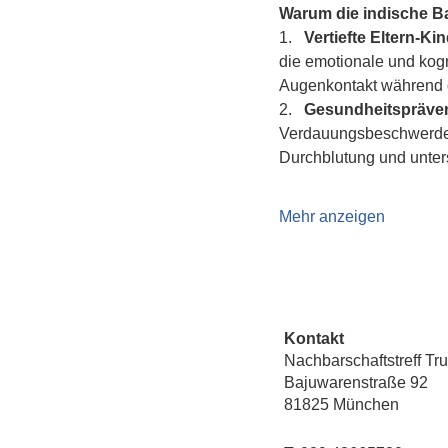
Warum die indische 
1.   
Vertiefte Eltern-K
die emotionale und kogn
Augenkontakt während d
2.   
Gesundheitspräven
Verdauungsbeschwerden 
Durchblutung und unte
Mehr anzeigen
Kontakt
Nachbarschaftstreff Tr
Bajuwarenstraße 92
81825 München