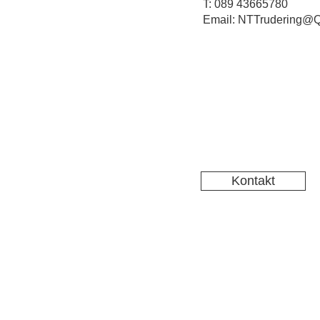
T: 089 43665780
Email: NTTrudering@Q
Kontakt