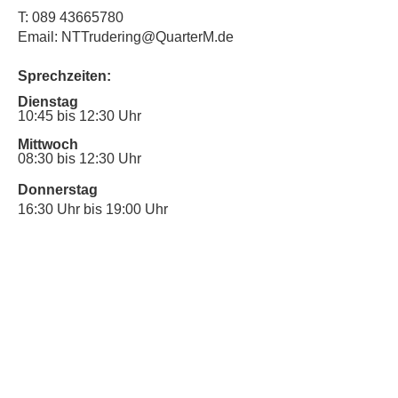
T:
089 43665780
Email: NTTrudering@QuarterM.de
Sprechzeiten:
Dienstag
10:45 bis 12:30 Uhr
Mittwoch
08:30 bis 12:30 Uhr
Donnerstag
16:30 Uhr bis 19:00 Uhr
Sprechstunde für Inklusionsanliegen:
Mittwoch
10:00 Uhr bis 12:30 Uhr
​Bitte nutze auch den Anrufbeantworter,
da wir vielleicht gerade im Gespräch
sind.
Kontakt