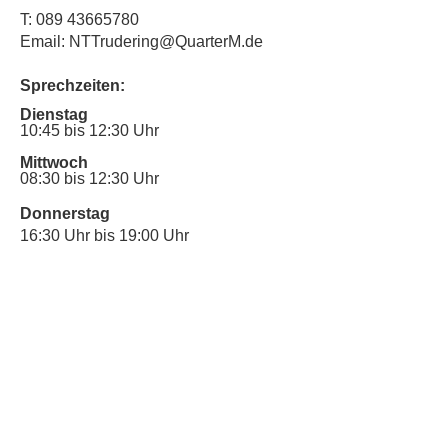
T:
089 43665780
Email: NTTrudering@QuarterM.de
Sprechzeiten:
Dienstag
10:45 bis 12:30 Uhr
Mittwoch
08:30 bis 12:30 Uhr
Donnerstag
16:30 Uhr bis 19:00 Uhr
Sprechstunde für Inklusionsanliegen:
Mittwoch
10:00 Uhr bis 12:30 Uhr
​Bitte nutze auch den Anrufbeantworter,
da wir vielleicht gerade im Gespräch
sind.
Kontakt