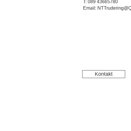
T: 089 43665780
Email: NTTrudering@Q
Kontakt