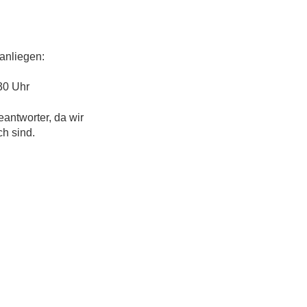
anliegen:
30 Uhr
eantworter, da wir
ch sind.