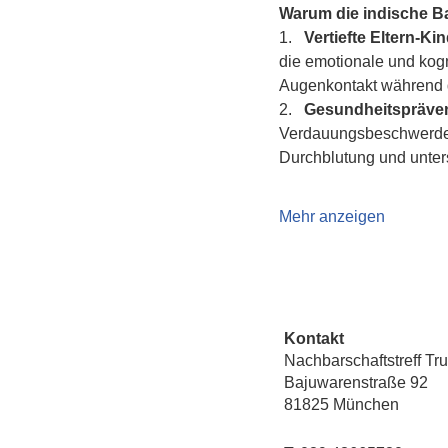
Warum die indische 
1.   
Vertiefte Eltern-K
die emotionale und kogn
Augenkontakt während d
2.   
Gesundheitspräven
Verdauungsbeschwerden 
Durchblutung und unte
Mehr anzeigen
Kontakt
Nachbarschaftstreff Tr
Bajuwarenstraße 92
81825 München