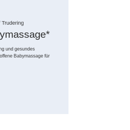
f Trudering
abymassage*
dung und gesundes
offene Babymassage für