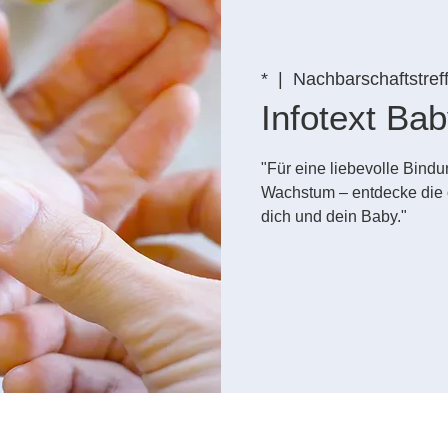
*
  |  
Nachbarschaftstref
Infotext B
"Für eine liebevolle Bin
Wachstum – entdecke die 
dich und dein Baby."