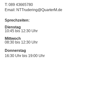
T:
089 43665780
Email: NTTrudering@QuarterM.de
Sprechzeiten:
Dienstag
10:45 bis 12:30 Uhr
Mittwoch
08:30 bis 12:30 Uhr
Donnerstag
16:30 Uhr bis 19:00 Uhr
Sprechstunde für Inklusionsanliegen:
Mittwoch
10:00 Uhr bis 12:30 Uhr
​Bitte nutze auch den Anrufbeantworter,
da wir vielleicht gerade im Gespräch
sind.
Kontakt