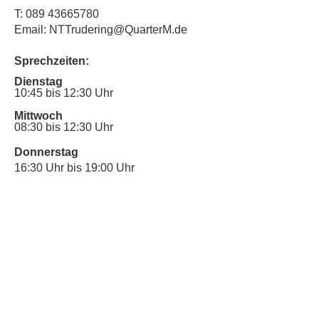
T:
089 43665780
Email: NTTrudering@QuarterM.de
Sprechzeiten:
Dienstag
10:45 bis 12:30 Uhr
Mittwoch
08:30 bis 12:30 Uhr
Donnerstag
16:30 Uhr bis 19:00 Uhr
Sprechstunde für Inklusionsanliegen:
Mittwoch
10:00 Uhr bis 12:30 Uhr
​Bitte nutze auch den Anrufbeantworter,
da wir vielleicht gerade im Gespräch
sind.
Kontakt