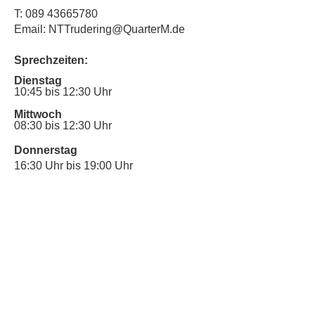
T:
089 43665780
Email: NTTrudering@QuarterM.de
Sprechzeiten:
Dienstag
10:45 bis 12:30 Uhr
Mittwoch
08:30 bis 12:30 Uhr
Donnerstag
16:30 Uhr bis 19:00 Uhr
Sprechstunde für Inklusionsanliegen:
Mittwoch
10:00 Uhr bis 12:30 Uhr
​Bitte nutze auch den Anrufbeantworter,
da wir vielleicht gerade im Gespräch
sind.
Kontakt