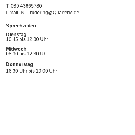
T:
089 43665780
Email: NTTrudering@QuarterM.de
Sprechzeiten:
Dienstag
10:45 bis 12:30 Uhr
Mittwoch
08:30 bis 12:30 Uhr
Donnerstag
16:30 Uhr bis 19:00 Uhr
Sprechstunde für Inklusionsanliegen:
Mittwoch
10:00 Uhr bis 12:30 Uhr
​Bitte nutze auch den Anrufbeantworter,
da wir vielleicht gerade im Gespräch
sind.
Kontakt