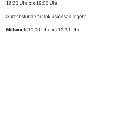
16:30 Uhr bis 19:00 Uhr
Sprechstunde für Inklusionsanliegen:
Mittwoch
10:00 Uhr bis 12:30 Uhr
​Bitte nutze auch den Anrufbeantworter,
da wir vielleicht gerade im Gespräch
sind.
Kontakt
Kinderschutz
Social Media
Nachbarschaftstreff
Trudering