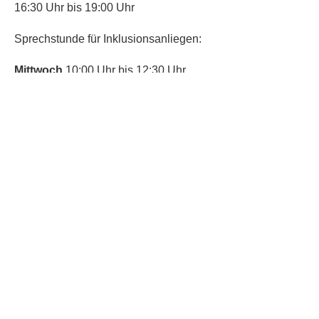
16:30 Uhr bis 19:00 Uhr
Sprechstunde für Inklusionsanliegen:
Mittwoch
10:00 Uhr bis 12:30 Uhr
​Bitte nutze auch den Anrufbeantworter,
da wir vielleicht gerade im Gespräch
sind.
Kontakt
Kinderschutz
Social Media
Nachbarschaftstreff
Trudering