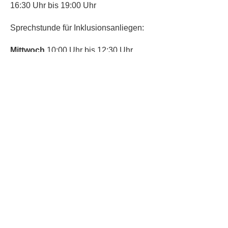
16:30 Uhr bis 19:00 Uhr
Sprechstunde für Inklusionsanliegen:
Mittwoch
10:00 Uhr bis 12:30 Uhr
​Bitte nutze auch den Anrufbeantworter,
da wir vielleicht gerade im Gespräch
sind.
Kontakt
Kinderschutz
Social Media
Nachbarschaftstreff
Trudering