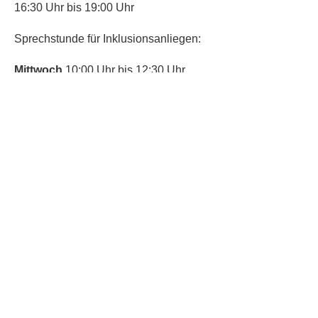
16:30 Uhr bis 19:00 Uhr
Sprechstunde für Inklusionsanliegen:
Mittwoch
10:00 Uhr bis 12:30 Uhr
​Bitte nutze auch den Anrufbeantworter,
da wir vielleicht gerade im Gespräch
sind.
Kontakt
Kinderschutz
Social Media
Nachbarschaftstreff
Trudering