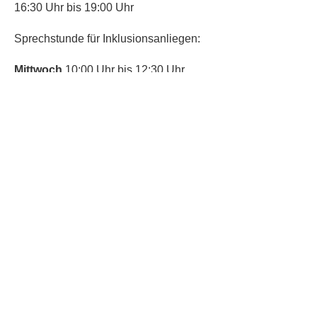
16:30 Uhr bis 19:00 Uhr
Sprechstunde für Inklusionsanliegen:
Mittwoch
10:00 Uhr bis 12:30 Uhr
​Bitte nutze auch den Anrufbeantworter,
da wir vielleicht gerade im Gespräch
sind.
Kontakt
Kinderschutz
Social Media
Nachbarschaftstreff
Trudering