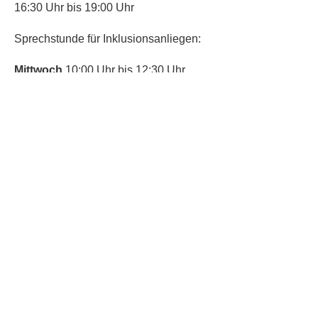
16:30 Uhr bis 19:00 Uhr
Sprechstunde für Inklusionsanliegen:
Mittwoch
10:00 Uhr bis 12:30 Uhr
​Bitte nutze auch den Anrufbeantworter,
da wir vielleicht gerade im Gespräch
sind.
Kontakt
Kinderschutz
Social Media
Nachbarschaftstreff
Trudering