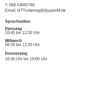
T:
089 43665780
Email: NTTrudering@QuarterM.de
Sprechzeiten:
Dienstag
10:45 bis 12:30 Uhr
Mittwoch
08:30 bis 12:30 Uhr
Donnerstag
16:30 Uhr bis 19:00 Uhr
Sprechstunde für Inklusionsanliegen:
Mittwoch
10:00 Uhr bis 12:30 Uhr
​Bitte nutze auch den Anrufbeantworter,
da wir vielleicht gerade im Gespräch
sind.
Kontakt