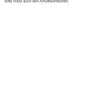
​Bitte nutze auch den Anrufbeantworter,
da wir vielleicht gerade im Gespräch
sind.
Kontakt
Kinderschutz
Social Media
Nachbarschaftstreff
Trudering
Datenschutz
Impressum