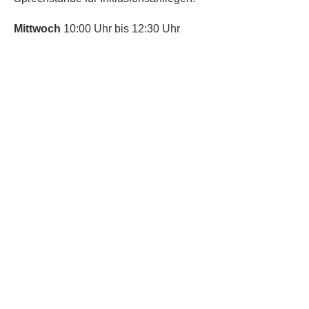
Mittwoch
10:00 Uhr bis 12:30 Uhr
​Bitte nutze auch den Anrufbeantworter,
da wir vielleicht gerade im Gespräch
sind.
Kontakt
Kinderschutz
Social Media
Nachbarschaftstreff
Trudering