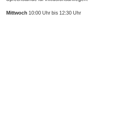
Mittwoch
10:00 Uhr bis 12:30 Uhr
​Bitte nutze auch den Anrufbeantworter,
da wir vielleicht gerade im Gespräch
sind.
Kontakt
Kinderschutz
Social Media
Nachbarschaftstreff
Trudering