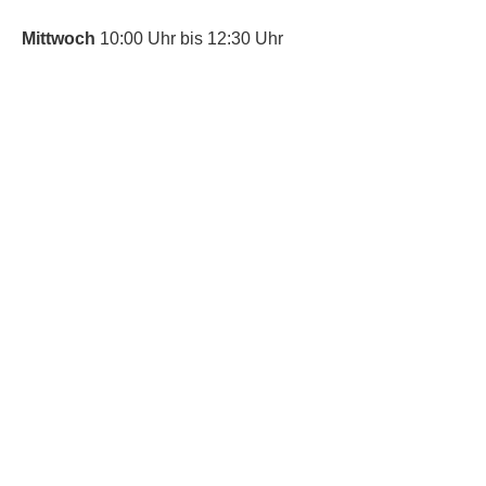
Mittwoch
10:00 Uhr bis 12:30 Uhr
​Bitte nutze auch den Anrufbeantworter,
da wir vielleicht gerade im Gespräch
sind.
Kontakt
Kinderschutz
Social Media
Nachbarschaftstreff
Trudering