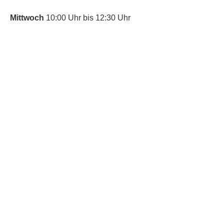
Mittwoch
10:00 Uhr bis 12:30 Uhr
​Bitte nutze auch den Anrufbeantworter,
da wir vielleicht gerade im Gespräch
sind.
Kontakt
Kinderschutz
Social Media
Nachbarschaftstreff
Trudering