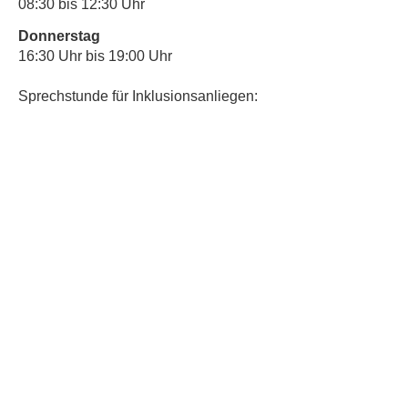
08:30 bis 12:30 Uhr
Donnerstag
16:30 Uhr bis 19:00 Uhr
Sprechstunde für Inklusionsanliegen:
Mittwoch
10:00 Uhr bis 12:30 Uhr
​Bitte nutze auch den Anrufbeantworter,
da wir vielleicht gerade im Gespräch
sind.
Kontakt
Kinderschutz
Social Media
Nachbarschaftstreff