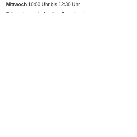
Mittwoch
10:00 Uhr bis 12:30 Uhr
​Bitte nutze auch den Anrufbeantworter,
da wir vielleicht gerade im Gespräch
sind.
Kontakt
Kinderschutz
Social Media
Nachbarschaftstreff
Trudering
Datenschutz