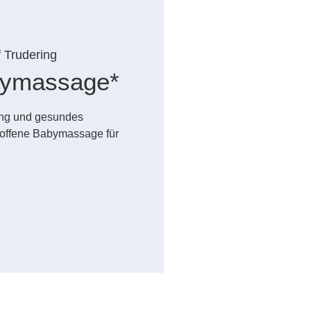
f Trudering
abymassage*
dung und gesundes
offene Babymassage für