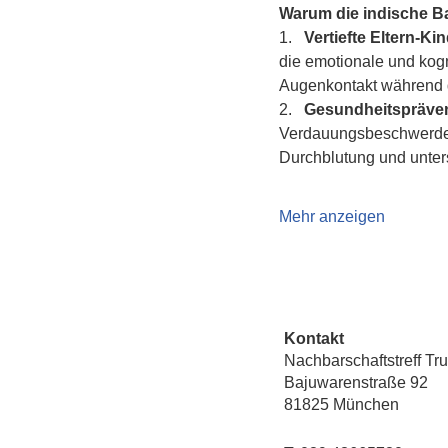
Warum die indische 
1.   
Vertiefte Eltern-K
die emotionale und kogn
Augenkontakt während d
2.   
Gesundheitspräven
Verdauungsbeschwerden 
Durchblutung und unte
Mehr anzeigen
Kontakt
Nachbarschaftstreff Tr
Bajuwarenstraße 92
81825 München