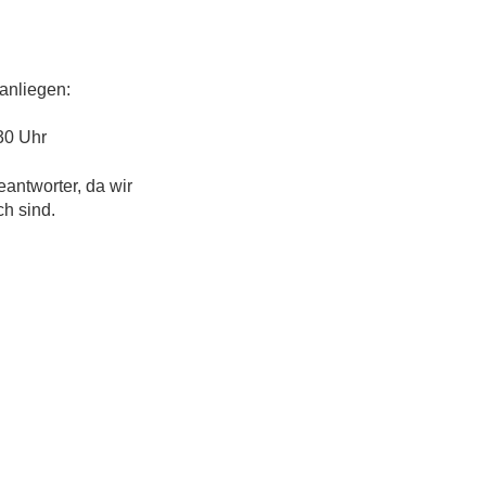
anliegen:
30 Uhr
eantworter, da wir
ch sind.