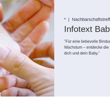
*
  |  
Nachbarschaftstref
Infotext B
"Für eine liebevolle Bin
Wachstum – entdecke die 
dich und dein Baby."