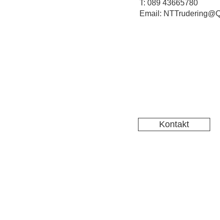
T: 089 43665780
Email: NTTrudering@Q
Kontakt