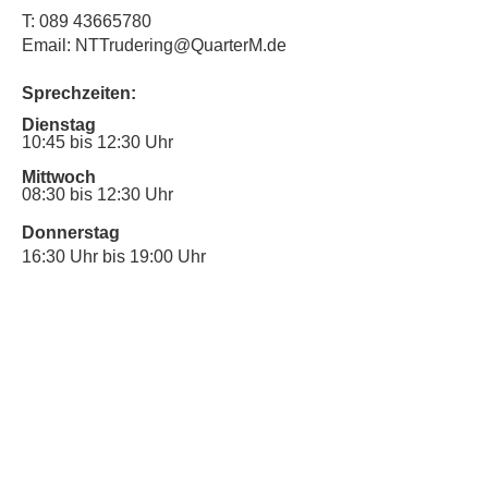
T:
089 43665780
Email: NTTrudering@QuarterM.de
Sprechzeiten:
Dienstag
10:45 bis 12:30 Uhr
Mittwoch
08:30 bis 12:30 Uhr
Donnerstag
16:30 Uhr bis 19:00 Uhr
Sprechstunde für Inklusionsanliegen:
Mittwoch
10:00 Uhr bis 12:30 Uhr
​Bitte nutze auch den Anrufbeantworter,
da wir vielleicht gerade im Gespräch
sind.
Kontakt