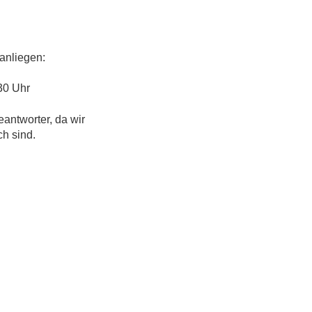
anliegen:
30 Uhr
eantworter, da wir
ch sind.