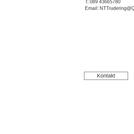
T: 089 43665780
Email: NTTrudering@Q
Kontakt