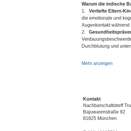
Warum die indische 
1.   
Vertiefte Eltern-K
die emotionale und kogn
Augenkontakt während d
2.   
Gesundheitspräven
Verdauungsbeschwerden 
Durchblutung und unte
Mehr anzeigen
Kontakt
Nachbarschaftstreff Tr
Bajuwarenstraße 92
81825 München