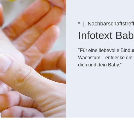
*
  |  
Nachbarschaftstref
Infotext B
"Für eine liebevolle Bin
Wachstum – entdecke die 
dich und dein Baby."