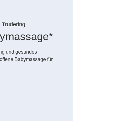
f Trudering
abymassage*
dung und gesundes
offene Babymassage für