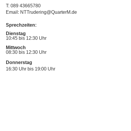
T:
089 43665780
Email: NTTrudering@QuarterM.de
Sprechzeiten:
Dienstag
10:45 bis 12:30 Uhr
Mittwoch
08:30 bis 12:30 Uhr
Donnerstag
16:30 Uhr bis 19:00 Uhr
Sprechstunde für Inklusionsanliegen:
Mittwoch
10:00 Uhr bis 12:30 Uhr
​Bitte nutze auch den Anrufbeantworter,
da wir vielleicht gerade im Gespräch
sind.
Kontakt