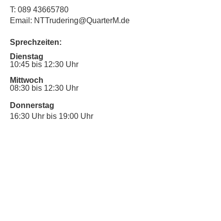
T:
089 43665780
Email: NTTrudering@QuarterM.de
Sprechzeiten:
Dienstag
10:45 bis 12:30 Uhr
Mittwoch
08:30 bis 12:30 Uhr
Donnerstag
16:30 Uhr bis 19:00 Uhr
Sprechstunde für Inklusionsanliegen:
Mittwoch
10:00 Uhr bis 12:30 Uhr
​Bitte nutze auch den Anrufbeantworter,
da wir vielleicht gerade im Gespräch
sind.
Kontakt