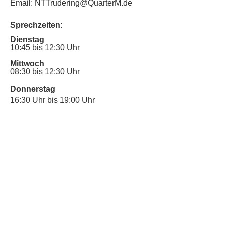
Email: NTTrudering@QuarterM.de
Sprechzeiten:
Dienstag
10:45 bis 12:30 Uhr
Mittwoch
08:30 bis 12:30 Uhr
Donnerstag
16:30 Uhr bis 19:00 Uhr
Sprechstunde für Inklusionsanliegen:
Mittwoch
10:00 Uhr bis 12:30 Uhr
​Bitte nutze auch den Anrufbeantworter,
da wir vielleicht gerade im Gespräch
sind.
Kontakt