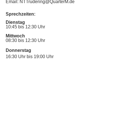
Email: NTTrudering@QuarterM.de
Sprechzeiten:
Dienstag
10:45 bis 12:30 Uhr
Mittwoch
08:30 bis 12:30 Uhr
Donnerstag
16:30 Uhr bis 19:00 Uhr
Sprechstunde für Inklusionsanliegen:
Mittwoch
10:00 Uhr bis 12:30 Uhr
​Bitte nutze auch den Anrufbeantworter,
da wir vielleicht gerade im Gespräch
sind.
Kontakt