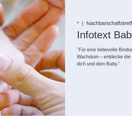
*
  |  
Nachbarschaftstref
Infotext B
"Für eine liebevolle Bin
Wachstum – entdecke die 
dich und dein Baby."