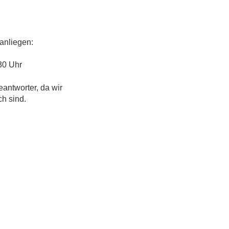
anliegen:
30 Uhr
eantworter, da wir
ch sind.