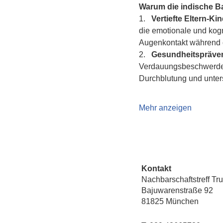
Warum die indische 
1.   
Vertiefte Eltern-K
die emotionale und kogn
Augenkontakt während d
2.   
Gesundheitspräven
Verdauungsbeschwerden 
Durchblutung und unte
Mehr anzeigen
Kontakt
Nachbarschaftstreff Tr
Bajuwarenstraße 92
81825 München