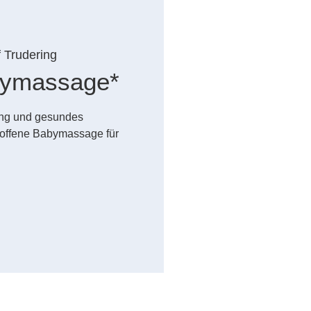
f Trudering
abymassage*
dung und gesundes
offene Babymassage für