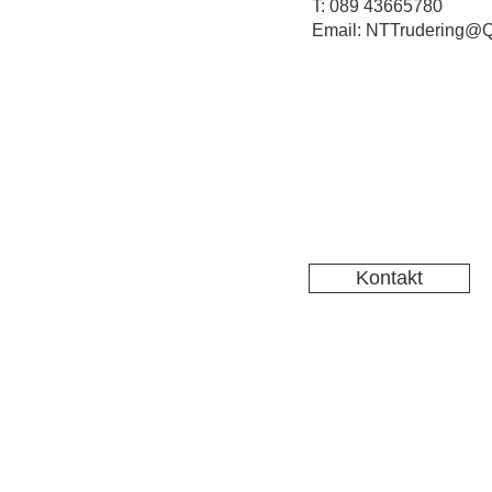
T: 089 43665780
Email: NTTrudering@Q
Kontakt