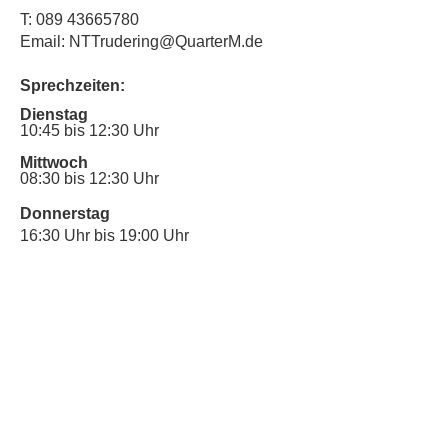
T:
089 43665780
Email: NTTrudering@QuarterM.de
Sprechzeiten:
Dienstag
10:45 bis 12:30 Uhr
Mittwoch
08:30 bis 12:30 Uhr
Donnerstag
16:30 Uhr bis 19:00 Uhr
Sprechstunde für Inklusionsanliegen:
Mittwoch
10:00 Uhr bis 12:30 Uhr
​Bitte nutze auch den Anrufbeantworter,
da wir vielleicht gerade im Gespräch
sind.
Kontakt