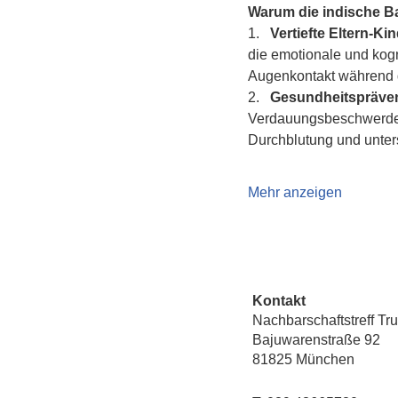
Warum die indische 
1.   
Vertiefte Eltern-K
die emotionale und kogn
Augenkontakt während d
2.   
Gesundheitspräven
Verdauungsbeschwerden 
Durchblutung und unte
Mehr anzeigen
Kontakt
Nachbarschaftstreff Tr
Bajuwarenstraße 92
81825 München