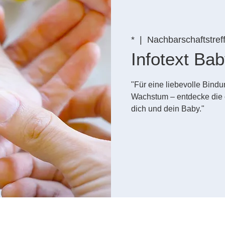
*
  |  
Nachbarschaftstref
Infotext B
"Für eine liebevolle Bin
Wachstum – entdecke die 
dich und dein Baby."