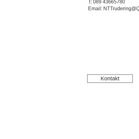
T: 089 43665780
Email: NTTrudering@Q
Kontakt