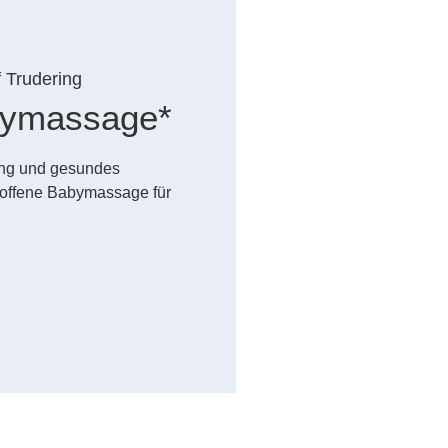
f Trudering
abymassage*
dung und gesundes
offene Babymassage für