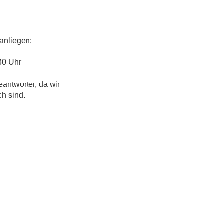
anliegen:
30 Uhr
eantworter, da wir
ch sind.