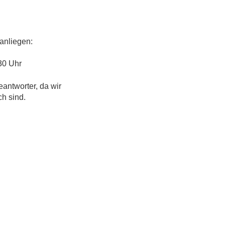
anliegen:
30 Uhr
eantworter, da wir
ch sind.