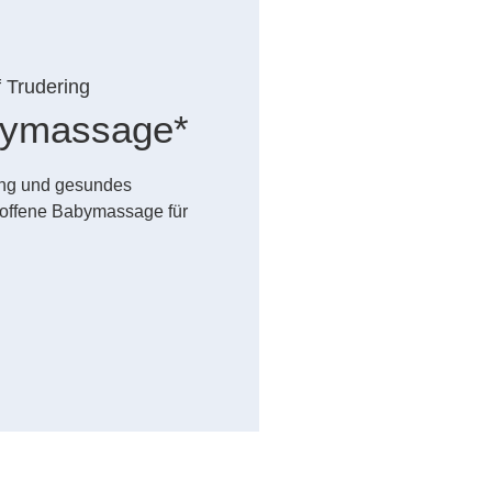
f Trudering
abymassage*
dung und gesundes
offene Babymassage für