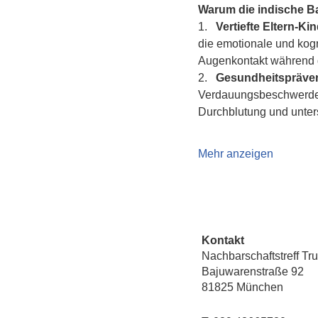
Warum die indische 
1.   
Vertiefte Eltern-K
die emotionale und kogn
Augenkontakt während d
2.   
Gesundheitspräven
Verdauungsbeschwerden 
Durchblutung und unte
Mehr anzeigen
Kontakt
Nachbarschaftstreff Tr
Bajuwarenstraße 92
81825 München