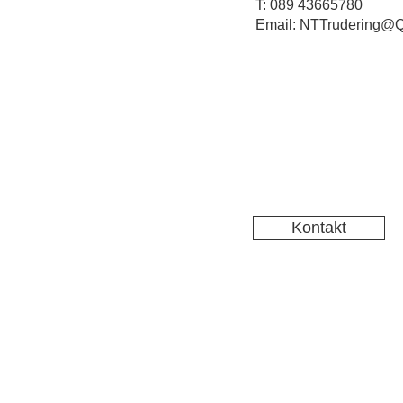
T: 089 43665780
Email: NTTrudering@Q
Kontakt