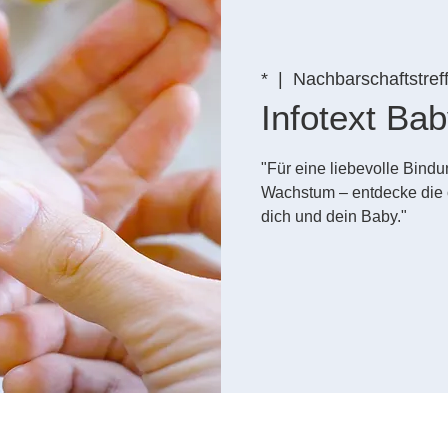
*
  |  
Nachbarschaftstref
Infotext B
"Für eine liebevolle Bin
Wachstum – entdecke die 
dich und dein Baby."